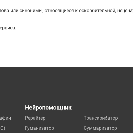
ова или синонимы, относящиеся к оскорбительной, нецензу
ервиса.
а
Нейропомощник
рафии
Рерайтер
Транскрибатор
EO)
Гуманизатор
Суммаризатор