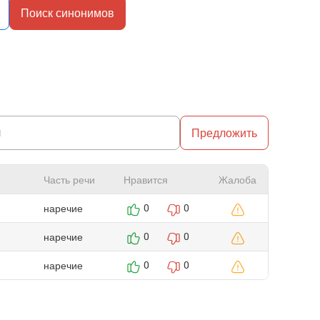
Поиск синонимов
Предложить
Часть речи
Нравится
Жалоба
наречие
0
0
наречие
0
0
наречие
0
0