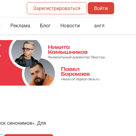
Зарегистрироваться
Войти
Реклама
Блог
англ
Новости
иск синонимов». Для