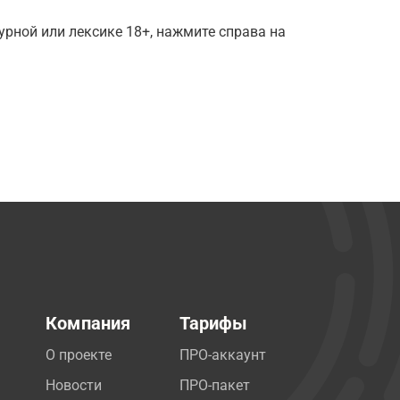
рной или лексике 18+, нажмите справа на
Компания
Тарифы
О проекте
ПРО-аккаунт
Новости
ПРО-пакет