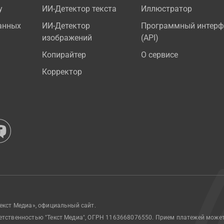
у
ИИ-Детектор текста
Иллюстратор
анных
ИИ-Детектор
Программный интерф
изображений
(API)
Копирайтер
О сервисе
Корректор
екст Медиа», официальный сайт.
етственностью "Текст Медиа", ОГРН 1163668076550. Прием платежей може