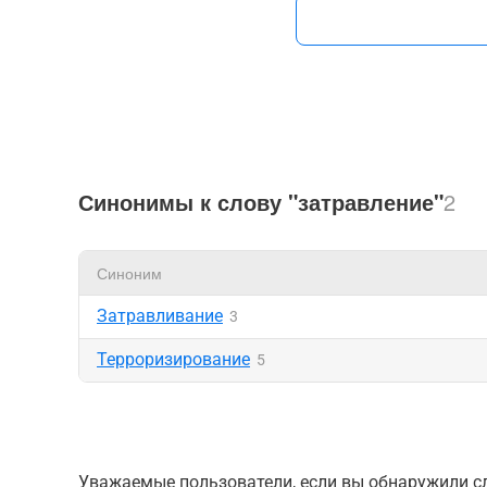
Синонимы к слову "затравление"
2
Синоним
Затравливание
3
Терроризирование
5
Уважаемые пользователи, если вы обнаружили сл