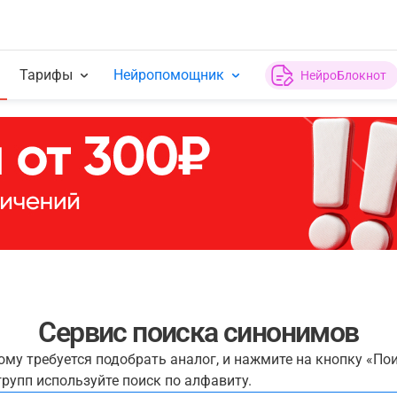
Тарифы
Нейропомощник
НейроБлокнот
Сервис поиска синонимов
рому требуется подобрать аналог, и нажмите на кнопку «По
рупп используйте поиск по алфавиту.