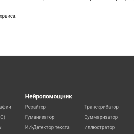
ервиса.
а
Нейропомощник
рафии
Рерайтер
Транскрибатор
EO)
Гуманизатор
Суммаризатор
у
ИИ-Детектор текста
Иллюстратор