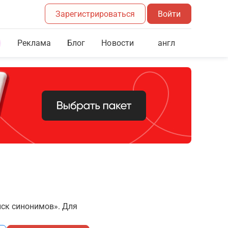
Зарегистрироваться
Войти
Реклама
Блог
англ
Новости
иск синонимов». Для