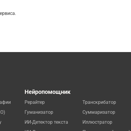
ервиса.
а
Нейропомощник
рафии
Рерайтер
Транскрибатор
EO)
Гуманизатор
Суммаризатор
у
ИИ-Детектор текста
Иллюстратор