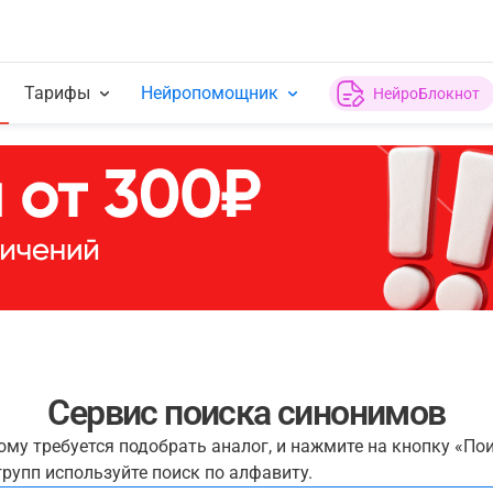
Тарифы
Нейропомощник
НейроБлокнот
Сервис поиска синонимов
рому требуется подобрать аналог, и нажмите на кнопку «По
рупп используйте поиск по алфавиту.