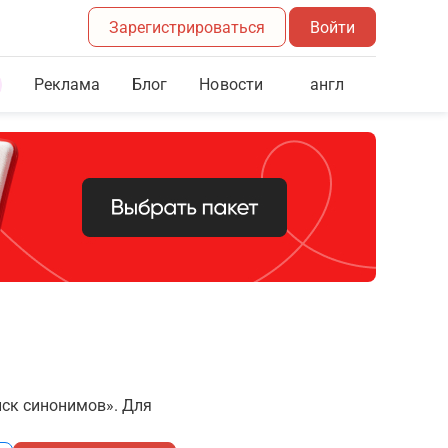
Зарегистрироваться
Войти
Реклама
Блог
англ
Новости
иск синонимов». Для