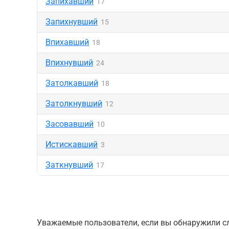
Запихавший
17
Запихнувший
15
Впихавший
18
Впихнувший
24
Затолкавший
18
Затолкнувший
12
Засовавший
10
Истискавший
3
Заткнувший
17
Уважаемые пользователи, если вы обнаружили сл