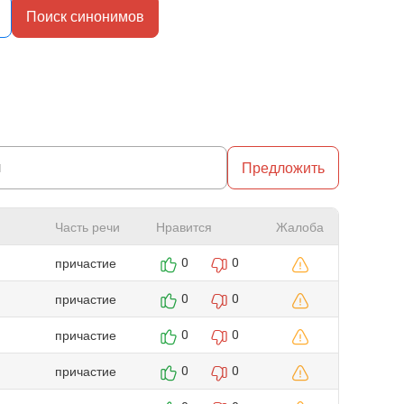
Поиск синонимов
Предложить
Часть речи
Нравится
Жалоба
причастие
0
0
причастие
0
0
причастие
0
0
причастие
0
0