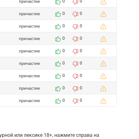
причастие
0
0
причастие
0
0
причастие
0
0
причастие
0
0
причастие
0
0
причастие
0
0
причастие
0
0
причастие
0
0
причастие
0
0
рной или лексике 18+, нажмите справа на