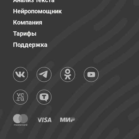
Анализ текста
Нейропомощник
Компания
Тарифы
Поддержка