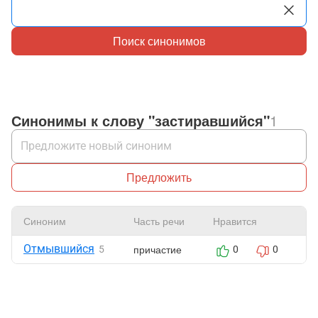
Поиск синонимов
Синонимы к слову "застиравшийся"
1
Предложить
Синоним
Часть речи
Нравится
Ж
Отмывшийся
причастие
5
0
0