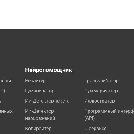
а
Нейропомощник
рафии
Рерайтер
Транскрибатор
EO)
Гуманизатор
Суммаризатор
у
ИИ-Детектор текста
Иллюстратор
анных
ИИ-Детектор
Программный интерф
изображений
(API)
Копирайтер
О сервисе