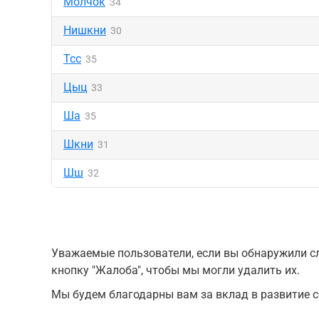
Молчок
34
Нишкни
30
Тсс
35
Цыц
33
Ша
35
Шкни
31
Шш
32
Уважаемые пользователи, если вы обнаружили сл
кнопку "Жалоба", чтобы мы могли удалить их.
Мы будем благодарны вам за вклад в развитие с