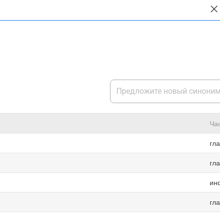
Ча
гл
гл
ин
гл