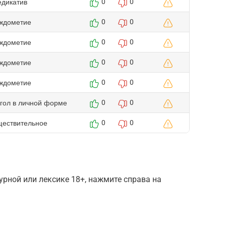
едикатив
0
0
ждометие
0
0
ждометие
0
0
ждометие
0
0
ждометие
0
0
агол в личной форме
0
0
ществительное
0
0
рной или лексике 18+, нажмите справа на