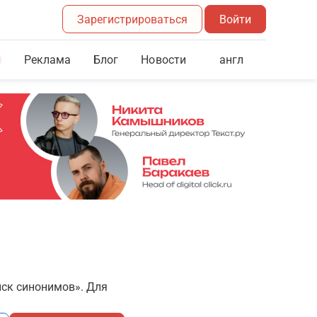
Зарегистрироваться
Войти
Реклама
Блог
англ
Новости
иск синонимов». Для