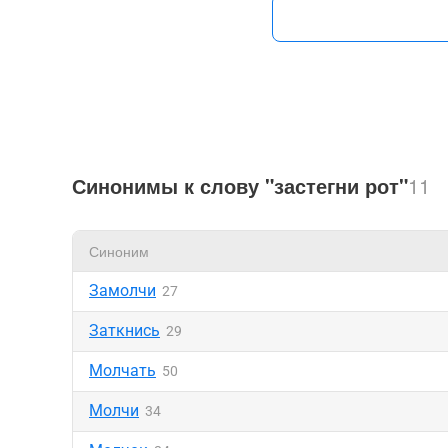
Синонимы к слову "застегни рот"
11
Синоним
Замолчи
27
Заткнись
29
Молчать
50
Молчи
34