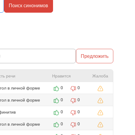
Поиск синонимов
Предложить
сть речи
Нравится
Жалоба
агол в личной форме
0
0
агол в личной форме
0
0
финитив
0
0
агол в личной форме
0
0