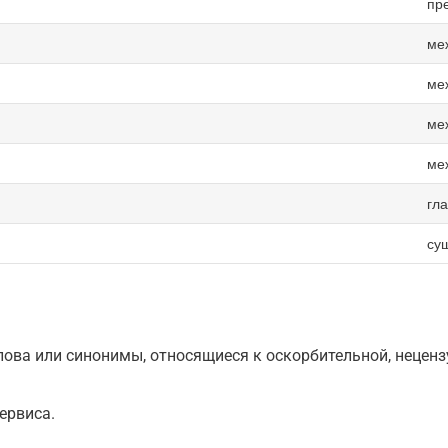
пр
ме
ме
ме
ме
гл
су
ова или синонимы, относящиеся к оскорбительной, нецензу
ервиса.