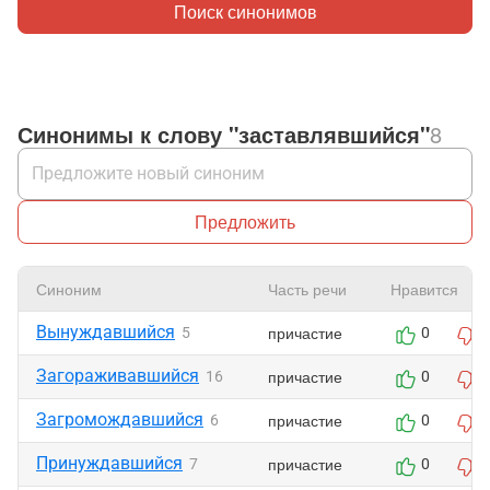
Поиск синонимов
Синонимы к слову "заставлявшийся"
8
Предложить
Синоним
Часть речи
Нравится
Вынуждавшийся
причастие
5
0
Загораживавшийся
причастие
16
0
Загромождавшийся
причастие
6
0
Принуждавшийся
причастие
7
0