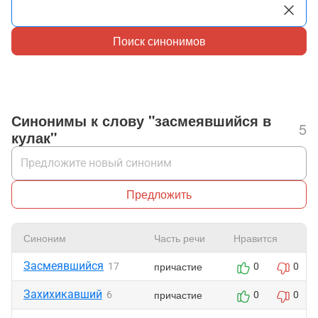
Поиск синонимов
Синонимы к слову "засмеявшийся в
5
кулак"
Предложить
Синоним
Часть речи
Нравится
Засмеявшийся
причастие
17
0
0
Захихикавший
причастие
6
0
0