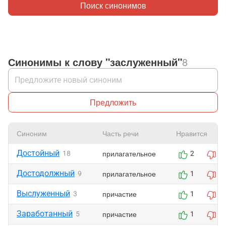
Поиск синонимов
Синонимы к слову "заслуженный"
8
Предложить
Синоним
Часть речи
Нравится
Достойный
прилагательное
18
2
0
Достодолжный
прилагательное
9
1
0
Выслуженный
причастие
3
1
0
Заработанный
причастие
5
1
0