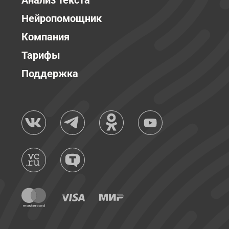
Анализ текста
Нейропомощник
Компания
Тарифы
Поддержка