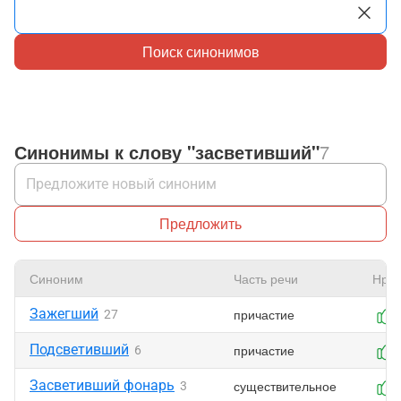
Поиск синонимов
Синонимы к слову "засветивший"
7
Предложить
Синоним
Часть речи
Нрав
Зажегший
причастие
27
Подсветивший
причастие
6
Засветивший фонарь
существительное
3