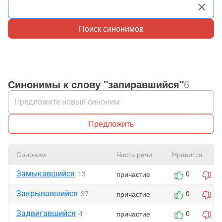
Поиск синонимов
Синонимы к слову "запиравшийся"
6
Предложить
Синоним
Часть речи
Нравится
Замыкавшийся
причастие
13
0
0
Закрывавшийся
причастие
37
0
0
Задвигавшийся
причастие
4
0
0