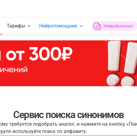
Тарифы
Нейропомощник
НейроБлокнот
Сервис поиска синонимов
рому требуется подобрать аналог, и нажмите на кнопку «По
рупп используйте поиск по алфавиту.