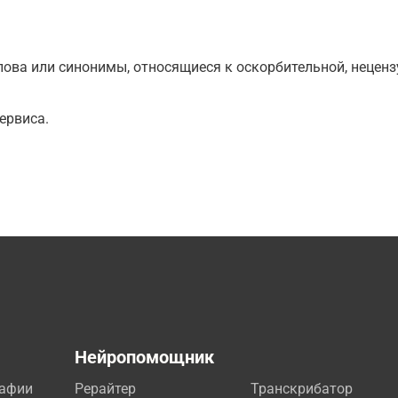
ова или синонимы, относящиеся к оскорбительной, нецензу
ервиса.
а
Нейропомощник
рафии
Рерайтер
Транскрибатор