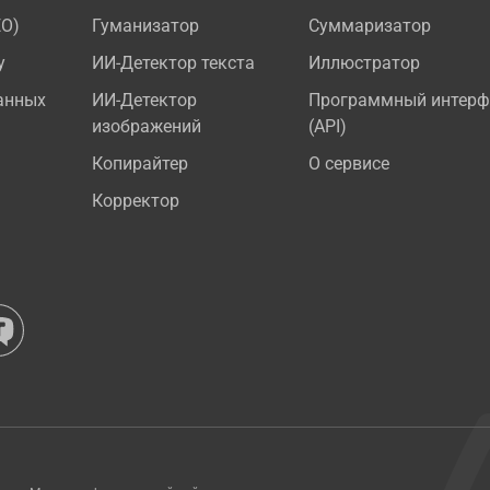
EO)
Гуманизатор
Суммаризатор
у
ИИ-Детектор текста
Иллюстратор
анных
ИИ-Детектор
Программный интерф
изображений
(API)
Копирайтер
О сервисе
Корректор