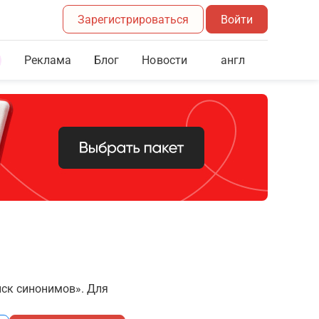
Зарегистрироваться
Войти
Реклама
Блог
англ
Новости
иск синонимов». Для