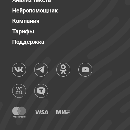
Анализ текста
Нейропомощник
Компания
Тарифы
Поддержка