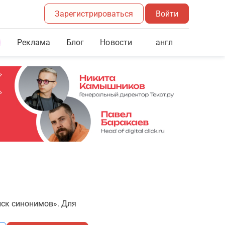
Зарегистрироваться
Войти
Реклама
Блог
англ
Новости
иск синонимов». Для