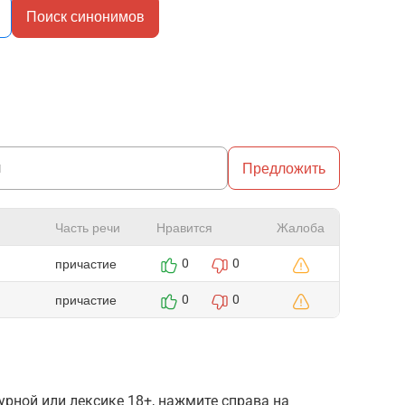
Поиск синонимов
Предложить
Часть речи
Нравится
Жалоба
причастие
0
0
причастие
0
0
рной или лексике 18+, нажмите справа на