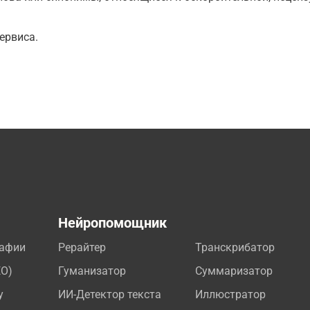
ервиса.
а
Нейропомощник
рафии
Рерайтер
Транскрибатор
EO)
Гуманизатор
Суммаризатор
у
ИИ-Детектор текста
Иллюстратор