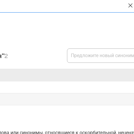
я"
2
ова или синонимы, относящиеся к оскорбительной, нецензу