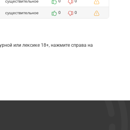
существительное
0
0
существительное
0
0
рной или лексике 18+, нажмите справа на