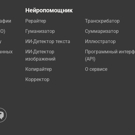
а
Нейропомощник
рафии
Рерайтер
Транскрибатор
EO)
Гуманизатор
Суммаризатор
у
ИИ-Детектор текста
Иллюстратор
анных
ИИ-Детектор
Программный интерф
изображений
(API)
Копирайтер
О сервисе
Корректор