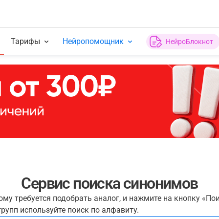
Тарифы
Нейропомощник
НейроБлокнот
Сервис поиска синонимов
рому требуется подобрать аналог, и нажмите на кнопку «По
рупп используйте поиск по алфавиту.