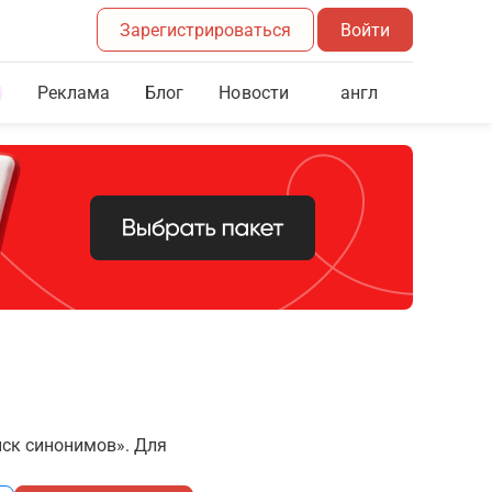
Зарегистрироваться
Войти
Реклама
Блог
англ
Новости
иск синонимов». Для