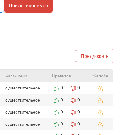
Поиск синонимов
Предложить
Часть речи
Нравится
Жалоба
существительное
0
0
существительное
0
0
существительное
0
0
существительное
0
0