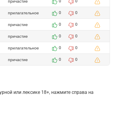
причастие
0
0
прилагательное
0
0
причастие
0
0
причастие
0
0
прилагательное
0
0
причастие
0
0
рной или лексике 18+, нажмите справа на