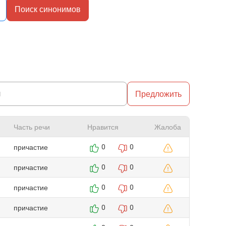
Поиск синонимов
Предложить
Часть речи
Нравится
Жалоба
причастие
0
0
причастие
0
0
причастие
0
0
причастие
0
0