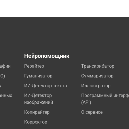
а
Нейропомощник
рафии
Рерайтер
Транскрибатор
EO)
Гуманизатор
Суммаризатор
у
ИИ-Детектор текста
Иллюстратор
анных
ИИ-Детектор
Программный интерф
изображений
(API)
Копирайтер
О сервисе
Корректор