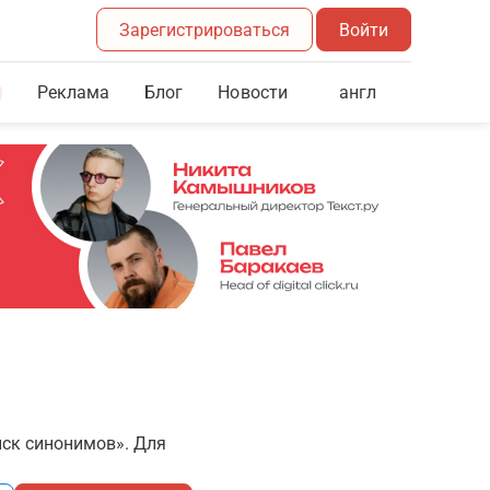
Зарегистрироваться
Войти
Реклама
Блог
англ
Новости
иск синонимов». Для