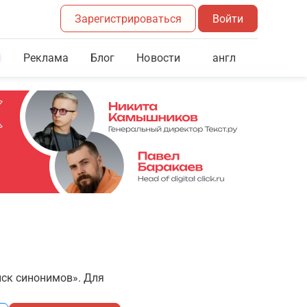
Зарегистрироваться
Войти
Реклама
Блог
англ
Новости
иск синонимов». Для