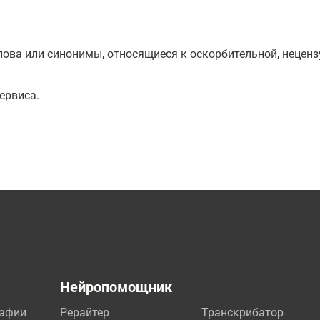
ова или синонимы, относящиеся к оскорбительной, нецензу
ервиса.
а
Нейропомощник
рафии
Рерайтер
Транскрибатор