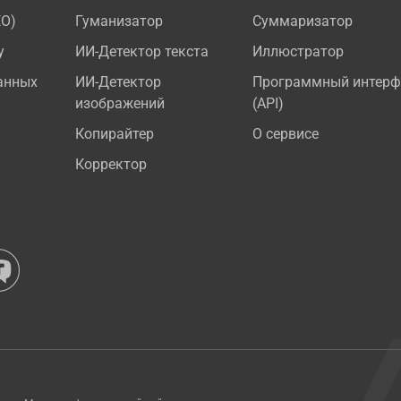
EO)
Гуманизатор
Суммаризатор
у
ИИ-Детектор текста
Иллюстратор
анных
ИИ-Детектор
Программный интерф
изображений
(API)
Копирайтер
О сервисе
Корректор