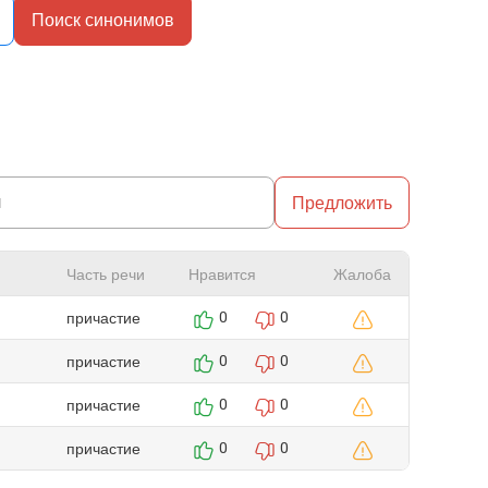
Поиск синонимов
Предложить
Часть речи
Нравится
Жалоба
причастие
0
0
причастие
0
0
причастие
0
0
причастие
0
0