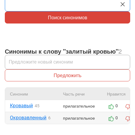
Поиск синонимов
Синонимы к слову "залитый кровью"
2
Предложить
Синоним
Часть речи
Нравится
Кровавый
прилагательное
45
0
0
Окровавленный
прилагательное
6
0
0