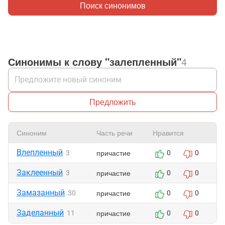
Поиск синонимов
Синонимы к слову "залепленный"
4
Предложить
Синоним
Часть речи
Нравится
Ж
Влепленный
причастие
3
0
0
Заклеенный
причастие
3
0
0
Замазанный
причастие
30
0
0
Заделанный
причастие
11
0
0