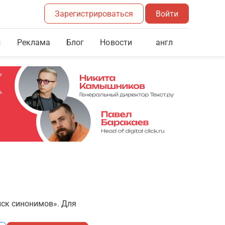
Зарегистрироваться
Войти
Реклама
Блог
англ
Новости
иск синонимов». Для