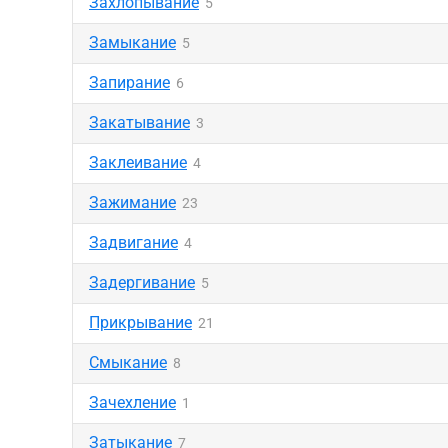
Захлопывание
5
Замыкание
5
Запирание
6
Закатывание
3
Заклеивание
4
Зажимание
23
Задвигание
4
Задергивание
5
Прикрывание
21
Смыкание
8
Зачехление
1
Затыкание
7