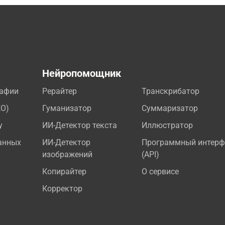
а
Нейропомощник
рафии
Рерайтер
Транскрибатор
EO)
Гуманизатор
Суммаризатор
у
ИИ-Детектор текста
Иллюстратор
анных
ИИ-Детектор
Программный интерф
изображений
(API)
Копирайтер
О сервисе
Корректор