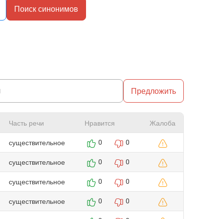
Поиск синонимов
Предложить
Часть речи
Нравится
Жалоба
существительное
0
0
существительное
0
0
существительное
0
0
существительное
0
0