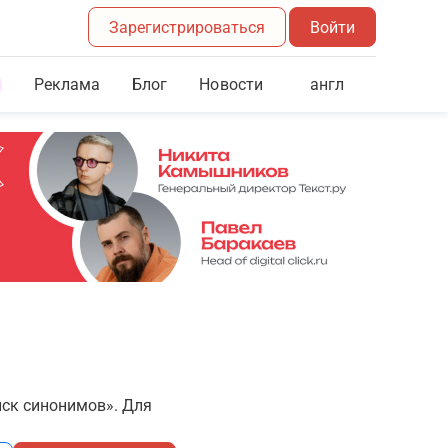
Зарегистрироваться
Войти
Реклама
Блог
англ
Новости
иск синонимов». Для