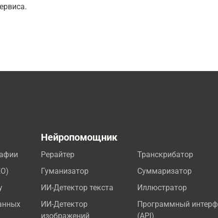
ервиса.
а
Нейропомощник
рафии
Рерайтер
Транскрибатор
EO)
Гуманизатор
Суммаризатор
у
ИИ-Детектор текста
Иллюстратор
анных
ИИ-Детектор
Программный интерф
изображений
(API)