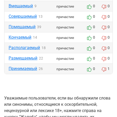
Вмещаемый
причастие
9
0
0
Совершаемый
причастие
13
0
0
Помещаемый
причастие
39
0
0
Кончаемый
причастие
14
0
0
Располагаемый
причастие
18
0
0
Размещаемый
причастие
22
0
0
Принимаемый
причастие
26
0
1
Уважаемые пользователи, если вы обнаружили слова
или синонимы, относящиеся к оскорбительной,
нецензурной или лексике 18+, нажмите справа на
кнопку "Жалоба", чтобы мы могли удалить их.