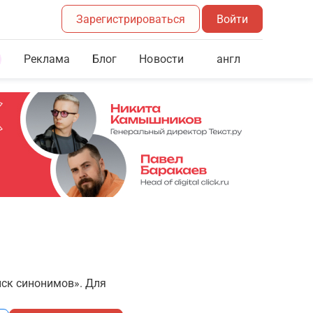
Зарегистрироваться
Войти
Реклама
Блог
англ
Новости
иск синонимов». Для