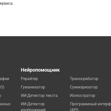
ервиса.
а
Нейропомощник
рафии
Рерайтер
Транскрибатор
EO)
Гуманизатор
Суммаризатор
у
ИИ-Детектор текста
Иллюстратор
анных
ИИ-Детектор
Программный интерф
изображений
(API)