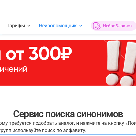
Тарифы
Нейропомощник
НейроБлокнот
Сервис поиска синонимов
рому требуется подобрать аналог, и нажмите на кнопку «По
рупп используйте поиск по алфавиту.