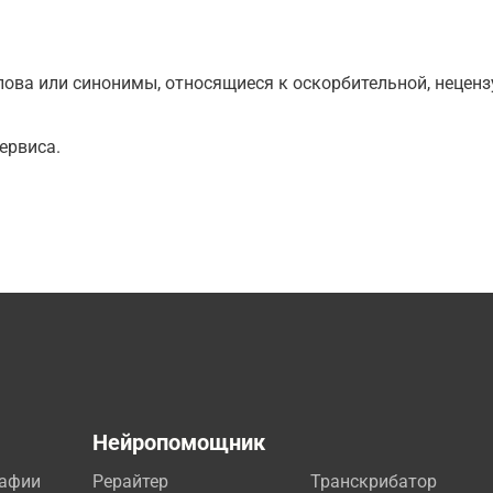
ова или синонимы, относящиеся к оскорбительной, нецензу
ервиса.
а
Нейропомощник
рафии
Рерайтер
Транскрибатор