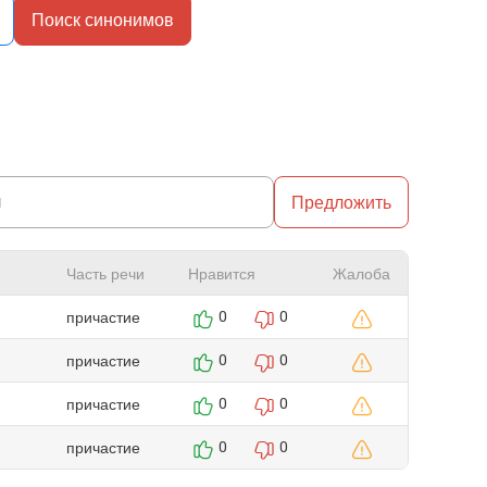
Поиск синонимов
Предложить
Часть речи
Нравится
Жалоба
причастие
0
0
причастие
0
0
причастие
0
0
причастие
0
0