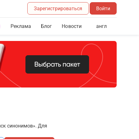
Зарегистрироваться
Войти
Реклама
Блог
англ
Новости
иск синонимов». Для