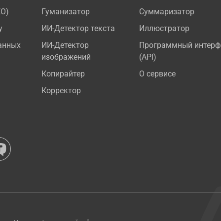
EO)
Гуманизатор
Суммаризатор
у
ИИ-Детектор текста
Иллюстратор
анных
ИИ-Детектор
Программный интерф
изображений
(API)
Копирайтер
О сервисе
Корректор