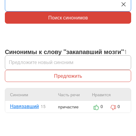
Поиск синонимов
Синонимы к слову "закапавший мозги"
1
Предложить
Синоним
Часть речи
Нравится
Ж
Навязавший
причастие
15
0
0