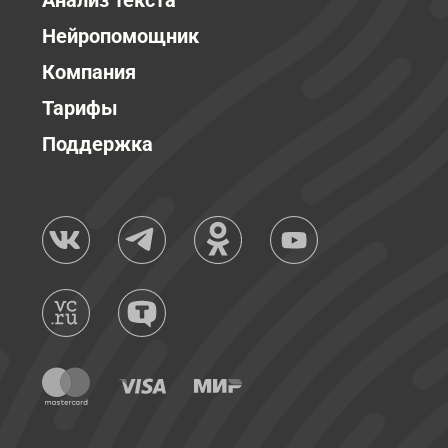
Анализ текста
Нейропомощник
Компания
Тарифы
Поддержка