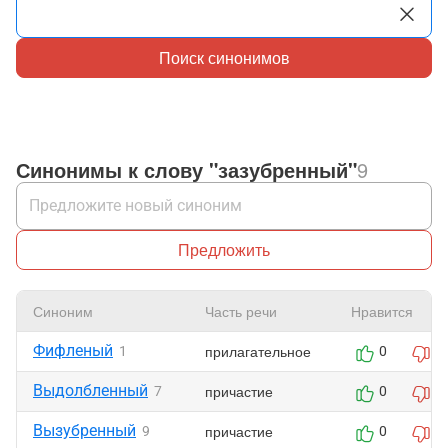
Поиск синонимов
Синонимы к слову "зазубренный"
9
Предложить
Синоним
Часть речи
Нравится
Фифленый
прилагательное
1
0
0
Выдолбленный
причастие
7
0
0
Вызубренный
причастие
9
0
0