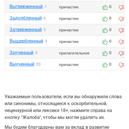
Вытверженный
причастие
7
0
0
Задолбленный
причастие
6
0
0
Затверженный
причастие
5
0
0
Выщербленный
причастие
3
0
0
Заученный
прилагательное
5
0
0
Выученный
причастие
20
0
0
Уважаемые пользователи, если вы обнаружили слова
или синонимы, относящиеся к оскорбительной,
нецензурной или лексике 18+, нажмите справа на
кнопку "Жалоба", чтобы мы могли удалить их.
Мы будем благодарны вам за вклад в развитие