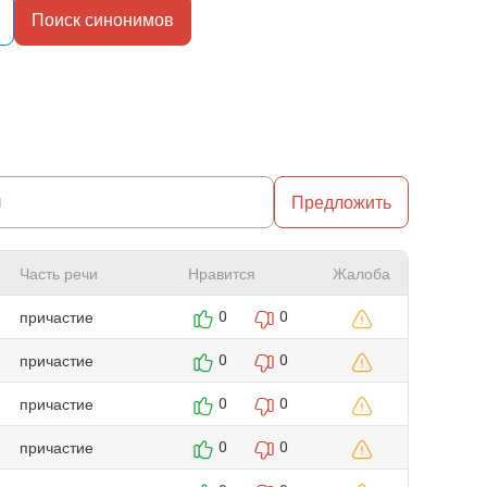
Поиск синонимов
Предложить
Часть речи
Нравится
Жалоба
причастие
0
0
причастие
0
0
причастие
0
0
причастие
0
0