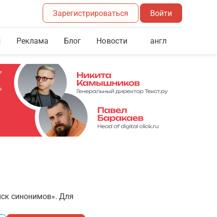
Зарегистрироваться
Войти
Реклама
Блог
англ
Новости
иск синонимов». Для