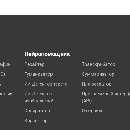
а
Нейропомощник
рафии
Рерайтер
Транскрибатор
EO)
Гуманизатор
Суммаризатор
у
ИИ-Детектор текста
Иллюстратор
анных
ИИ-Детектор
Программный интерф
изображений
(API)
Копирайтер
О сервисе
Корректор