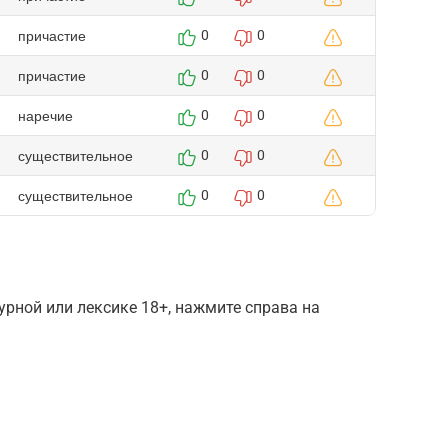
причастие
0
0
причастие
0
0
наречие
0
0
существительное
0
0
существительное
0
0
рной или лексике 18+, нажмите справа на