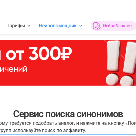
Тарифы
Нейропомощник
НейроБлокнот
Сервис поиска синонимов
рому требуется подобрать аналог, и нажмите на кнопку «По
рупп используйте поиск по алфавиту.