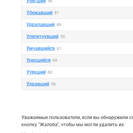
Убегший
56
Убежавший
81
Удрапавший
49
Улепетнувший
50
Умчавшийся
61
Унесшийся
69
Утекший
60
Удравший
56
Уважаемые пользователи, если вы обнаружили сл
кнопку "Жалоба", чтобы мы могли удалить их.