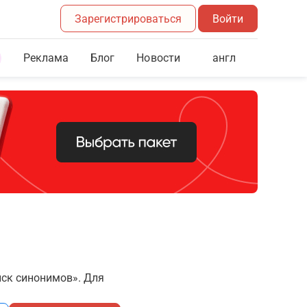
Зарегистрироваться
Войти
Реклама
Блог
англ
Новости
иск синонимов». Для