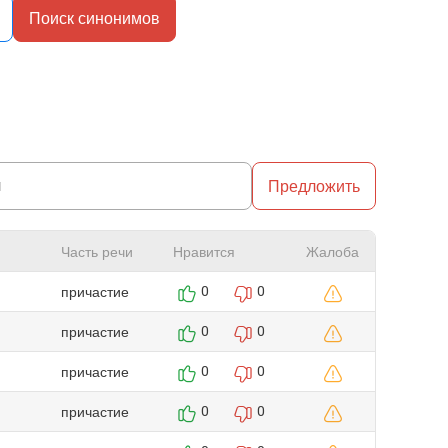
Поиск синонимов
Предложить
Часть речи
Нравится
Жалоба
причастие
0
0
причастие
0
0
причастие
0
0
причастие
0
0