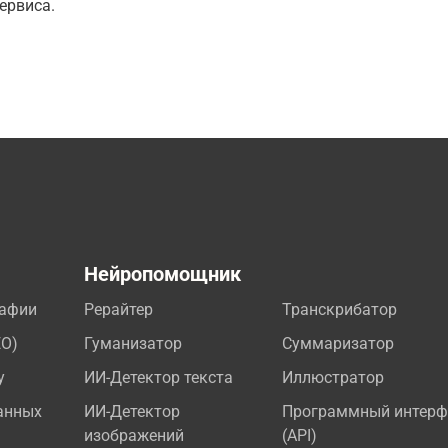
ервиса.
а
Нейропомощник
рафии
Рерайтер
Транскрибатор
EO)
Гуманизатор
Суммаризатор
у
ИИ-Детектор текста
Иллюстратор
анных
ИИ-Детектор
Программный интерф
изображений
(API)