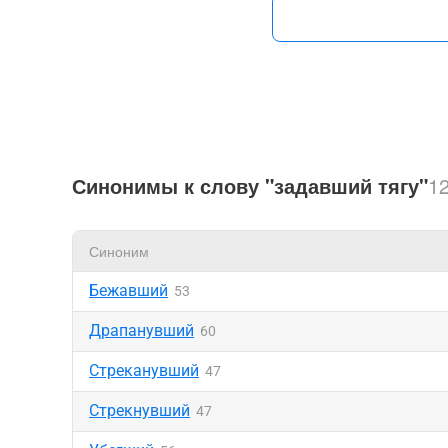
Синонимы к слову "задавший тягу"
1
Синоним
Бежавший
53
Драпанувший
60
Стреканувший
47
Стрекнувший
47