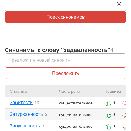
Поиск синонимов
Синонимы к слову "задавленность"
4
Предложить
Синоним
Часть речи
Нравится
Забитость
существительное
10
0
Затурканность
существительное
5
0
Запуганность
существительное
3
0