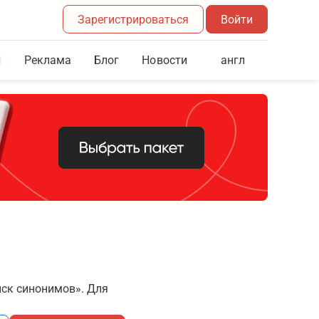
Зарегистрироваться
Войти
Реклама
Блог
англ
Новости
иск синонимов». Для