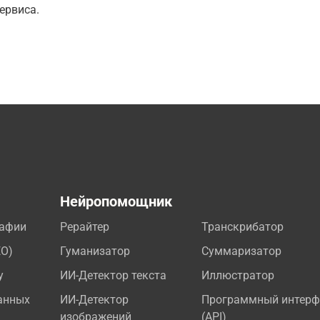
ервиса.
а
Нейропомощник
рафии
Рерайтер
Транскрибатор
EO)
Гуманизатор
Суммаризатор
у
ИИ-Детектор текста
Иллюстратор
анных
ИИ-Детектор
Программный интерф
изображений
(API)