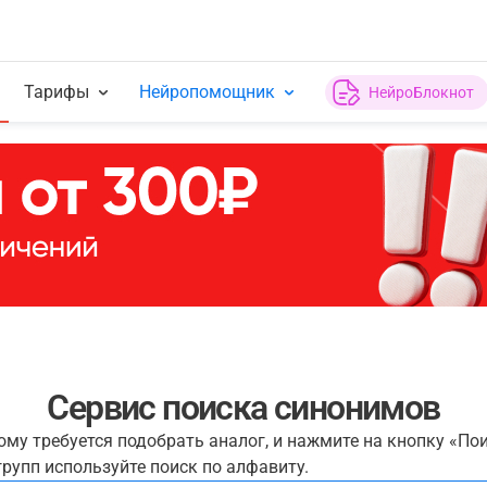
Тарифы
Нейропомощник
НейроБлокнот
Сервис поиска синонимов
рому требуется подобрать аналог, и нажмите на кнопку «По
рупп используйте поиск по алфавиту.