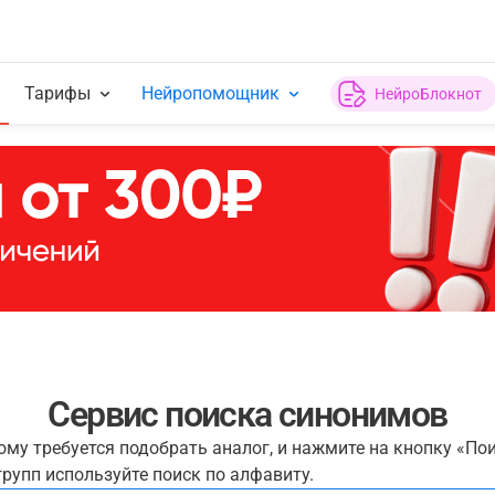
Тарифы
Нейропомощник
НейроБлокнот
Сервис поиска синонимов
рому требуется подобрать аналог, и нажмите на кнопку «По
рупп используйте поиск по алфавиту.