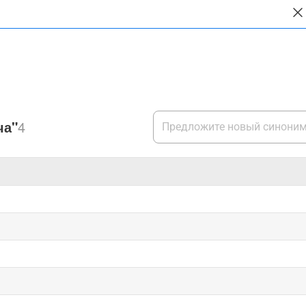
ча"
4