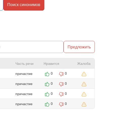
Поиск синонимов
Предложить
Часть речи
Нравится
Жалоба
причастие
0
0
причастие
0
0
причастие
0
0
причастие
0
0