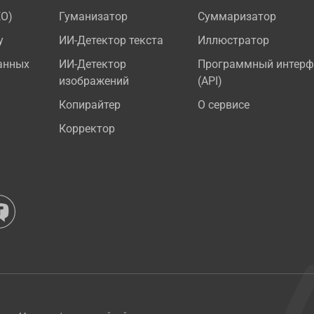
EO)
Гуманизатор
Суммаризатор
у
ИИ-Детектор текста
Иллюстратор
анных
ИИ-Детектор
Программный интерф
изображений
(API)
Копирайтер
О сервисе
Корректор