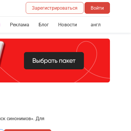
Зарегистрироваться
Войти
Реклама
Блог
англ
Новости
иск синонимов». Для