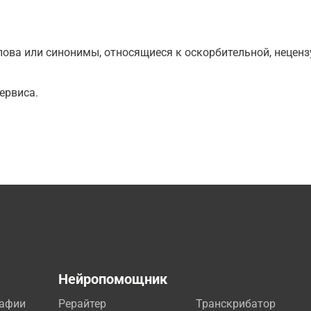
ова или синонимы, относящиеся к оскорбительной, нецензу
ервиса.
а
Нейропомощник
рафии
Рерайтер
Транскрибатор