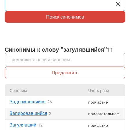
Поиск синонимов
Синонимы к слову "загулявшийся"
11
Предложить
Синоним
Часть речи
Задержавшийся
причастие
26
Запировавшийся
прилагательное
2
Загулявший
причастие
12