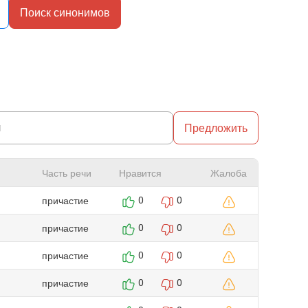
Поиск синонимов
Предложить
Часть речи
Нравится
Жалоба
причастие
0
0
причастие
0
0
причастие
0
0
причастие
0
0