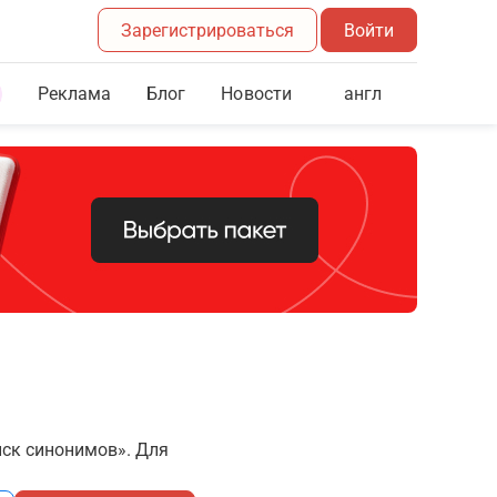
Зарегистрироваться
Войти
Реклама
Блог
англ
Новости
иск синонимов». Для