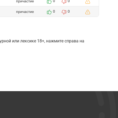
причастие
0
0
причастие
0
0
рной или лексике 18+, нажмите справа на