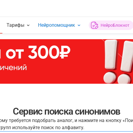
Тарифы
Нейропомощник
НейроБлокнот
Сервис поиска синонимов
рому требуется подобрать аналог, и нажмите на кнопку «По
рупп используйте поиск по алфавиту.