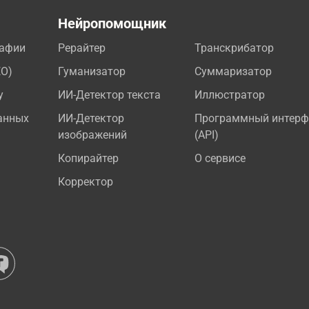
а
Нейропомощник
рафии
Рерайтер
Транскрибатор
EO)
Гуманизатор
Суммаризатор
у
ИИ-Детектор текста
Иллюстратор
анных
ИИ-Детектор
Программный интерф
изображений
(API)
Копирайтер
О сервисе
Корректор