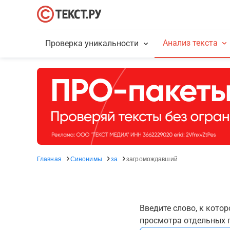
Анализ текста
Проверка уникальности
Главная
Синонимы
за
загромождавший
Введите слово, к кото
просмотра отдельных г