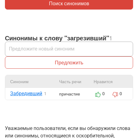
Поиск синонимов
Синонимы к слову "загрезивший"
1
Предложить
Синоним
Часть речи
Нравится
Ж
Забредивший
причастие
1
0
0
Уважаемые пользователи, если вы обнаружили слова
или синонимы, относящиеся к оскорбительной,