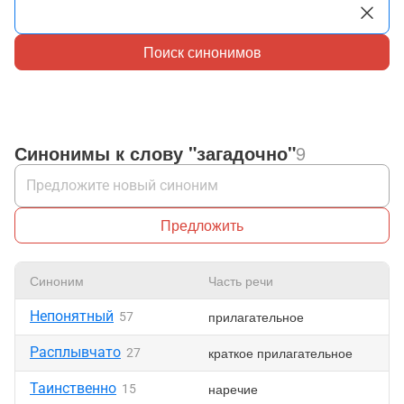
Поиск синонимов
Синонимы к слову "загадочно"
9
Предложить
Синоним
Часть речи
Нр
Непонятный
прилагательное
57
Расплывчато
краткое прилагательное
27
Таинственно
наречие
15