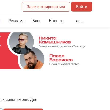
Зарегистрироваться
Войти
Реклама
Блог
англ
Новости
иск синонимов». Для