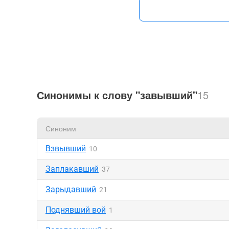
Синонимы к слову "завывший"
15
Синоним
Взвывший
10
Заплакавший
37
Зарыдавший
21
Поднявший вой
1