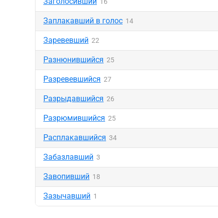
Заголосивший
16
Заплакавший в голос
14
Заревевший
22
Разнюнившийся
25
Разревевшийся
27
Разрыдавшийся
26
Разрюмившийся
25
Расплакавшийся
34
Забазлавший
3
Завопивший
18
Зазычавший
1