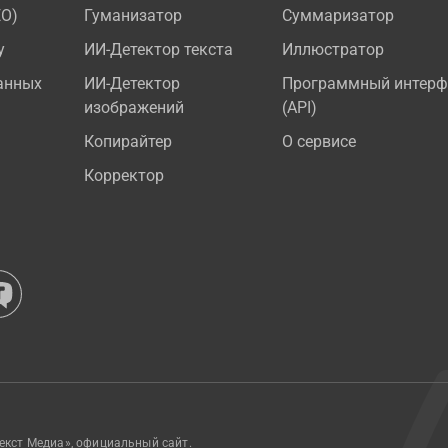
EO)
Гуманизатор
Суммаризатор
у
ИИ-Детектор текста
Иллюстратор
анных
ИИ-Детектор
Программный интерф
изображений
(API)
Копирайтер
О сервисе
Корректор
екст Медиа», официальный сайт.