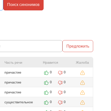
Поиск синонимов
Предложить
Часть речи
Нравится
Жалоба
причастие
0
0
причастие
0
0
причастие
0
0
существительное
0
0