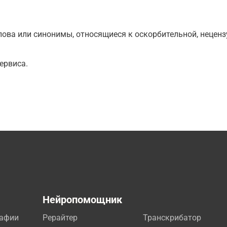
ова или синонимы, относящиеся к оскорбительной, нецензу
ервиса.
а
Нейропомощник
рафии
Рерайтер
Транскрибатор