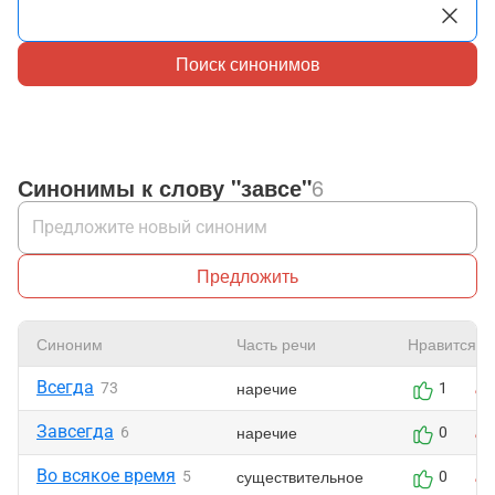
Поиск синонимов
Синонимы к слову "завсе"
6
Предложить
Синоним
Часть речи
Нравится
Всегда
наречие
73
1
Завсегда
наречие
6
0
Во всякое время
существительное
5
0