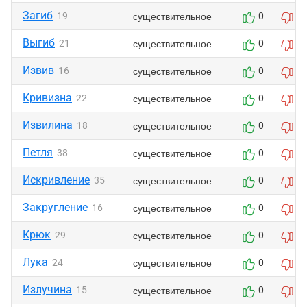
Загиб
существительное
19
0
0
Выгиб
существительное
21
0
0
Извив
существительное
16
0
0
Кривизна
существительное
22
0
0
Извилина
существительное
18
0
0
Петля
существительное
38
0
0
Искривление
существительное
35
0
0
Закругление
существительное
16
0
0
Крюк
существительное
29
0
0
Лука
существительное
24
0
0
Излучина
существительное
15
0
0