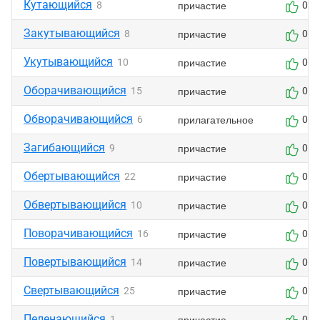
Кутающийся
причастие
8
0
Закутывающийся
причастие
8
0
Укутывающийся
причастие
10
0
Оборачивающийся
причастие
15
0
Обворачивающийся
прилагательное
6
0
Загибающийся
причастие
9
0
Обертывающийся
причастие
22
0
Обвертывающийся
причастие
10
0
Поворачивающийся
причастие
16
0
Повертывающийся
причастие
14
0
Свертывающийся
причастие
25
0
Пеленающийся
причастие
1
0