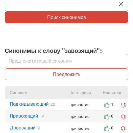
Поиск синонимов
Синонимы к слову "завозящий"
8
Предложить
Синоним
Часть речи
Нравится
Подкидывающий
причастие
20
1
0
Привозящий
причастие
14
0
0
Довозящий
причастие
9
0
0