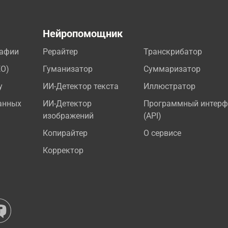
а
Нейропомощник
рафии
Рерайтер
Транскрибатор
EO)
Гуманизатор
Суммаризатор
у
ИИ-Детектор текста
Иллюстратор
анных
ИИ-Детектор
Программный интерф
изображений
(API)
Копирайтер
О сервисе
Корректор