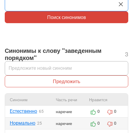
Поиск синонимов
Синонимы к слову "заведенным
3
порядком"
Предложить
Синоним
Часть речи
Нравится
Ж
Естественно
наречие
65
0
0
Нормально
наречие
25
0
0