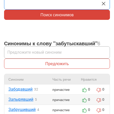
Поиск синонимов
Синонимы к слову "забутыскавший"
6
Предложить
Синоним
Часть речи
Нравится
Забодавший
причастие
32
0
0
Запырявший
причастие
5
0
0
Забрушивший
причастие
4
0
0