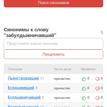
Поиск синонимов
Синонимы к слову
5
"забулдыжничавший"
Предложить
Синоним
Часть речи
Нравится
Пьянствовавший
причастие
51
0
0
Булдыживший
причастие
8
0
0
Булдыжничавший
причастие
8
0
0
Распутничавший