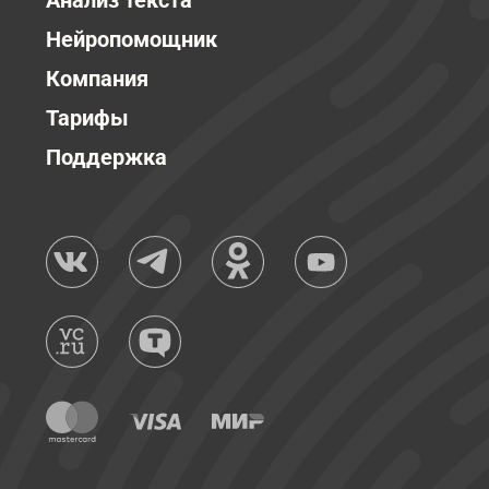
Анализ текста
Нейропомощник
Компания
Тарифы
Поддержка