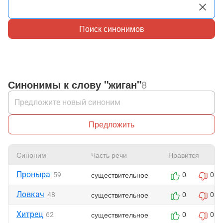
Поиск синонимов
Синонимы к слову "жиган"
8
Предложить
Синоним
Часть речи
Нравится
Проныра
существительное
59
0
0
Ловкач
существительное
48
0
0
Хитрец
существительное
62
0
0