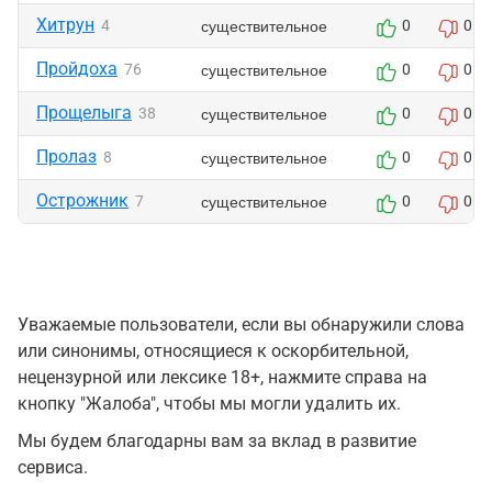
Хитрун
существительное
4
0
0
Пройдоха
существительное
76
0
0
Прощелыга
существительное
38
0
0
Пролаз
существительное
8
0
0
Острожник
существительное
7
0
0
Уважаемые пользователи, если вы обнаружили слова
или синонимы, относящиеся к оскорбительной,
нецензурной или лексике 18+, нажмите справа на
кнопку "Жалоба", чтобы мы могли удалить их.
Мы будем благодарны вам за вклад в развитие
сервиса.