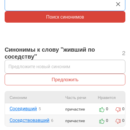
Поиск синонимов
Синонимы к слову "живший по
2
соседству"
Предложить
Синоним
Часть речи
Нравится
Соседивший
причастие
5
0
0
Соседствовавший
причастие
6
0
0