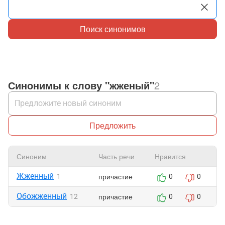
Поиск синонимов
Синонимы к слову "жженый"
2
Предложить
Синоним
Часть речи
Нравится
Жженный
причастие
1
0
0
Обожженный
причастие
12
0
0