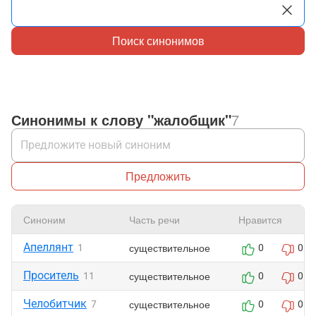
Поиск синонимов
Синонимы к слову "жалобщик"
7
Предложить
Синоним
Часть речи
Нравится
Апеллянт
существительное
1
0
0
Проситель
существительное
11
0
0
Челобитчик
существительное
7
0
0