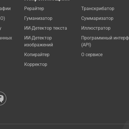
рафии
Рерайтер
Транскрибатор
EO)
Гуманизатор
Суммаризатор
у
ИИ-Детектор текста
Иллюстратор
анных
ИИ-Детектор
Программный интерф
изображений
(API)
Копирайтер
О сервисе
Корректор