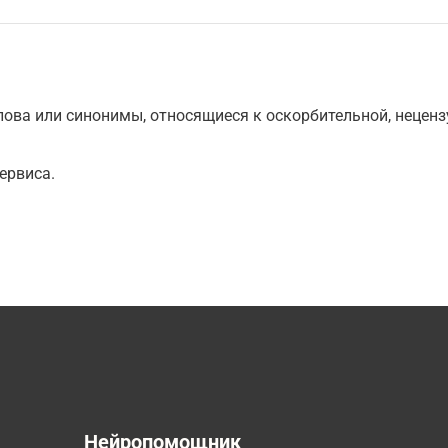
ова или синонимы, относящиеся к оскорбительной, нецензу
ервиса.
а
Нейропомощник