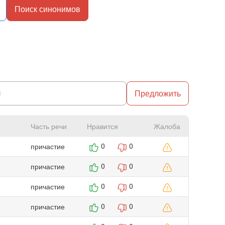
Поиск синонимов
Предложить
Часть речи
Нравится
Жалоба
причастие
0
0
причастие
0
0
причастие
0
0
причастие
0
0