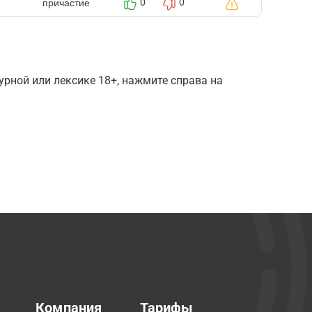
причастие
0
0
рной или лексике 18+, нажмите справа на
Компания
Тарифы